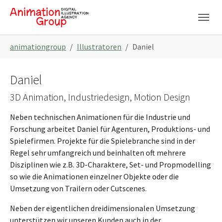
Skip to main navigation
Skip to main content
Skip to page footer
You are here:
animationgroup
Illustratoren
Daniel
Daniel
3D Animation, Industriedesign, Motion Design
Neben technischen Animationen für die Industrie und
Forschung arbeitet Daniel für Agenturen, Produktions- und
Spielefirmen. Projekte für die Spielebranche sind in der
Regel sehr umfangreich und beinhalten oft mehrere
Disziplinen wie z.B. 3D-Charaktere, Set- und Propmodelling
so wie die Animationen einzelner Objekte oder die
Umsetzung von Trailern oder Cutscenes.
Neben der eigentlichen dreidimensionalen Umsetzung
unterstützen wir unseren Kunden auch in der