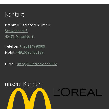
Kontakt
Brahm Illustratoren GmbH
Schwannstr. 5
40476 Düsseldorf
Telefon:
+492114930909
Mobil:
+4916096400139
E-Mail:
info@illustrationen3.de
unsere Kunden
Show larger version
Show larger version