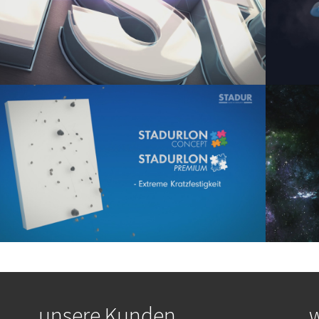
w larger version
Show large
unsere Kunden
w