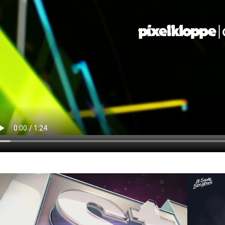
w larger version
Show large