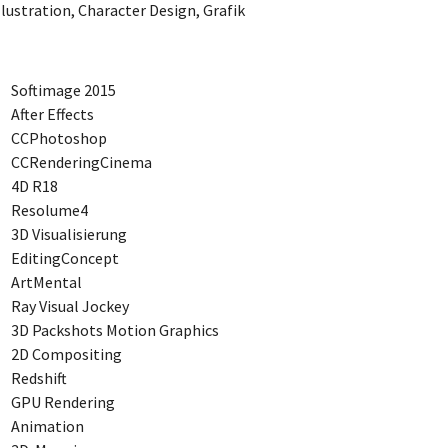
ustration, Character Design, Grafik
Softimage 2015
After Effects
CCPhotoshop
CCRenderingCinema
4D R18
Resolume4
3D Visualisierung
EditingConcept
ArtMental
Ray Visual Jockey
3D Packshots Motion Graphics
2D Compositing
Redshift
GPU Rendering
Animation