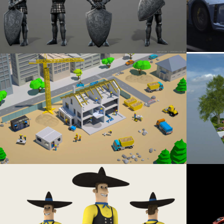
w larger version
Show large
w larger version
Show large