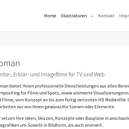
Home
Illustratoren
Kontakt
Imp
Submenu for "Illus
oman
rbe-, Erklär- und Imagefilme für TV und Web
man bietet Ihnen professionelle Dienstleistungen aus allen Bere
positing für Filme und Spots, sowie animierte Visualisierungenn.
d Filme, vom Konzept an bis zum fertig vertonten HD Medienfile.
arbeiten nur von Ihnen gewünschte Szenen oder Elemente.
 setzen Ihre Ideen, Skizzen, Konzepte oder Baupläne in anschaulic
ografiken um. Sowohl in Bildform, als auch animiert.