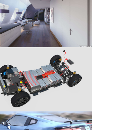
r version
r version