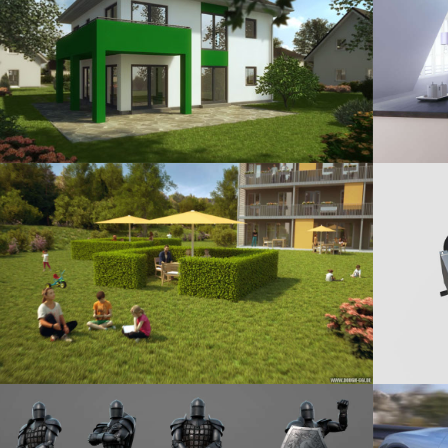
w larger version
Show large
w larger version
Show large