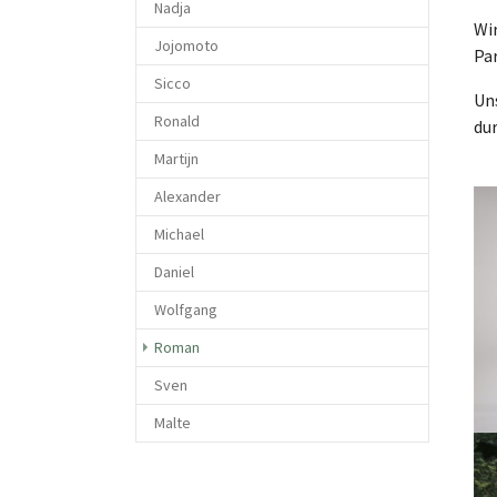
Nadja
Wir
Jojomoto
Par
Sicco
Uns
Ronald
du
Martijn
Alexander
Sho
Michael
Daniel
Wolfgang
(current)
Roman
Sven
Malte
Sho