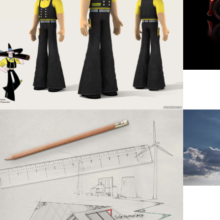
w larger version
Show large