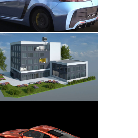
r version
r version