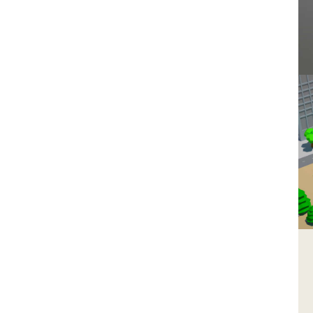
Sho
Sho