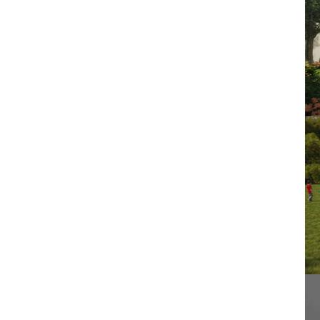
Sho
Sho