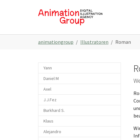
Skip to main navigation
Skip to main content
Skip to page footer
You are here:
animationgroup
Illustratoren
Roman
R
Yann
Daniel M
We
Axel
Ro
J.J.Fez
Com
un
Burkhard S.
be
Klaus
Wir
Alejandro
Inf