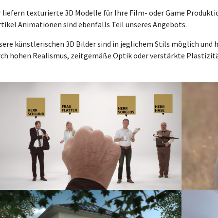
 liefern texturierte 3D Modelle für Ihre Film- oder Game Produkti
tikel Animationen sind ebenfalls Teil unseres Angebots.
ere künstlerischen 3D Bilder sind in jeglichem Stils möglich und 
rch hohen Realismus, zeitgemäße Optik oder verstärkte Plastizitä
w larger version
Show large
w larger version
Show large