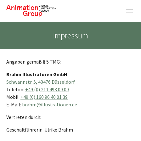
Skip to main navigation
Skip to main content
Skip to page footer
Impressum
Angaben gemäß § 5 TMG:
Brahm Illustratoren GmbH
Schwannstr. 5, 40476 Düsseldorf
Telefon:
+49 (0) 211 493 09 09
Mobil:
+49 (0) 160 96 40 01 39
E-Mail:
brahm@illustrationen.de
Vertreten durch:
Geschäftführerin: Ulrike Brahm